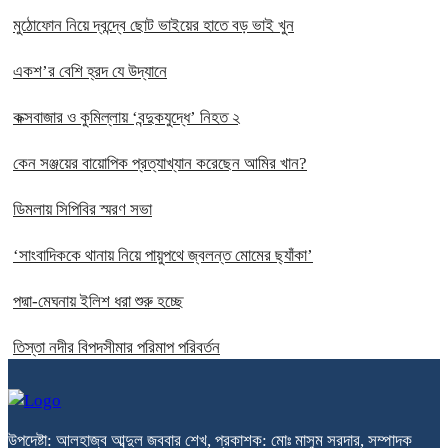
মুঠোফোন নিয়ে দ্বন্দ্বে ছোট ভাইয়ের হাতে বড় ভাই খুন
একশ’র বেশি হ্রদ যে উদ্যানে
কক্সবাজার ও কুমিল্লায় ‘বন্দুকযুদ্ধে’ নিহত ২
কেন সঞ্জয়ের বায়োপিক প্রত্যাখ্যান করেছেন আমির খান?
ডিমলায় সিপিবির স্মরণ সভা
‘সাংবাদিককে থানায় নিয়ে পায়ুপথে জ্বলন্ত মোমের ছ্যাঁকা’
পদ্মা-মেঘনায় ইলিশ ধরা শুরু হচ্ছে
তিস্তা নদীর বিপদসীমার পরিমাপ পরিবর্তন
উপদেষ্টা: আলহাজ্ব আব্দুল জববার শেখ, প্রকাশক: মোঃ মাসুম সরদার, সম্পাদক