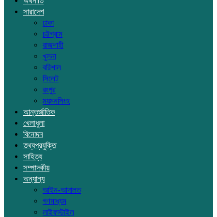
অর্থনীতি
সারাদেশ
ঢাকা
চট্টগ্রাম
রাজশাহী
খুলনা
বরিশাল
সিলেট
রংপুর
ময়মনসিংহ
আন্তর্জাতিক
খেলাধুলা
বিনোদন
তথ্যপ্রযুক্তি
সাহিত্য
সম্পাদকীয়
অন্যান্য
আইন-আদালত
গণমাধ্যম
লাইফস্টাইল