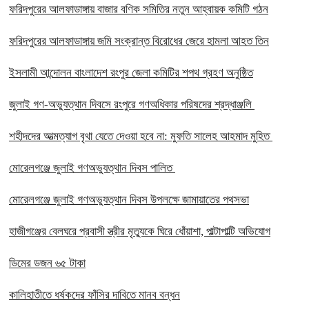
ফরিদপুরের আলফাডাঙ্গায় বাজার বণিক সমিতির নতুন আহ্বায়ক কমিটি গঠন
ফরিদপুরের আলফাডাঙ্গায় জমি সংক্রান্ত বিরোধের জেরে হামলা আহত তিন
ইসলামী আন্দোলন বাংলাদেশ রংপুর জেলা কমিটির শপথ গ্রহণ অনুষ্ঠিত
‎জুলাই গণ-অভ্যুত্থান দিবসে রংপুরে গণঅধিকার পরিষদের শ্রদ্ধাঞ্জলি ‎
‎শহীদদের আত্মত্যাগ বৃথা যেতে দেওয়া হবে না: মুফতি সালেহ আহমাদ মুহিত ‎
মোরেলগঞ্জে জুলাই গণঅভ্যুত্থান দিবস পালিত
মোরেলগঞ্জে জুলাই গণঅভ্যুত্থান দিবস উপলক্ষে জামায়াতের পথসভা
হাজীগঞ্জের বেলঘরে প্রবাসী স্ত্রীর মৃত্যুকে ঘিরে ধোঁয়াশা, পাল্টাপাল্টি অভিযোগ
ডিমের ডজন ৬৫ টাকা
কালিহাতীতে ধর্ষকদের ফাঁসির দাবিতে মানব বন্ধন