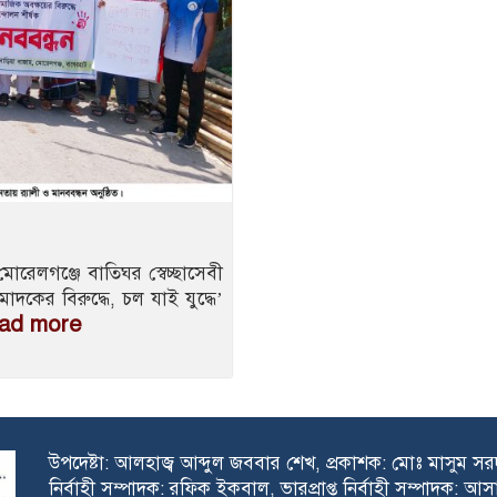
মোরেলগঞ্জে বাতিঘর স্বেচ্ছাসেবী
দকের বিরুদ্ধে, চল যাই যুদ্ধে’
ead more
উপদেষ্টা: আলহাজ্ব আব্দুল জববার শেখ, প্রকাশক: মোঃ মাসুম স
নির্বাহী সম্পাদক: রফিক ইকবাল, ভারপ্রাপ্ত নির্বাহী সম্পাদক: আস