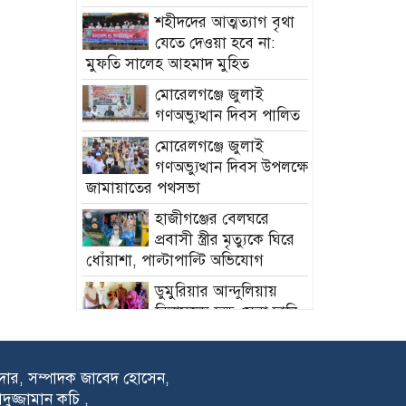
‎শহীদদের আত্মত্যাগ বৃথা
যেতে দেওয়া হবে না:
মুফতি সালেহ আহমাদ মুহিত ‎
মোরেলগঞ্জে জুলাই
গণঅভ্যুত্থান দিবস পালিত
মোরেলগঞ্জে জুলাই
গণঅভ্যুত্থান দিবস উপলক্ষে
জামায়াতের পথসভা
হাজীগঞ্জের বেলঘরে
প্রবাসী স্ত্রীর মৃত্যুকে ঘিরে
ধোঁয়াশা, পাল্টাপাল্টি অভিযোগ
ডুমুরিয়ার আন্দুলিয়ায়
বিনামূল্যে চক্ষু সেবা ছানি
রোগী বাছাই
পরিবার, সমাজ ও দেশ
রদার, সম্পাদক জাবেদ হোসেন,
বাঁচাতে ভূরুঙ্গামারীতে
াদুজ্জামান কচি ,
মাদকবিরোধী মানববন্ধন