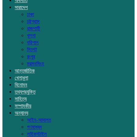
অর্থনীতি
সারাদেশ
ঢাকা
চট্টগ্রাম
রাজশাহী
খুলনা
বরিশাল
সিলেট
রংপুর
ময়মনসিংহ
আন্তর্জাতিক
খেলাধুলা
বিনোদন
তথ্যপ্রযুক্তি
সাহিত্য
সম্পাদকীয়
অন্যান্য
আইন-আদালত
গণমাধ্যম
লাইফস্টাইল