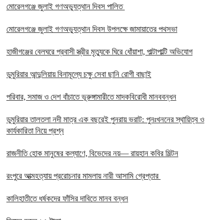
মোরেলগঞ্জে জুলাই গণঅভ্যুত্থান দিবস পালিত
মোরেলগঞ্জে জুলাই গণঅভ্যুত্থান দিবস উপলক্ষে জামায়াতের পথসভা
হাজীগঞ্জের বেলঘরে প্রবাসী স্ত্রীর মৃত্যুকে ঘিরে ধোঁয়াশা, পাল্টাপাল্টি অভিযোগ
ডুমুরিয়ার আন্দুলিয়ায় বিনামূল্যে চক্ষু সেবা ছানি রোগী বাছাই
পরিবার, সমাজ ও দেশ বাঁচাতে ভূরুঙ্গামারীতে মাদকবিরোধী মানববন্ধন
ডুমুরিয়ার তালতলা নদী মাত্র এক বছরেই পুনরায় ভরাট: পুনঃখননের স্থায়িত্ব ও
কার্যকারিতা নিয়ে প্রশ্ন
রাজনীতি হোক মানুষের কল্যাণে, বিভেদের নয়— রায়হান কবির মিল্টন
রংপুরে আত্মহত্যায় প্ররোচনার মামলায় নারী আসামি গ্রেপ্তার ‎
কালিহাতীতে ধর্ষকদের ফাঁসির দাবিতে মানব বন্ধন