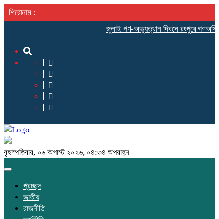
শিরোনাম :
‎জুলাই গণ-অভ্যুত্থান দিবসে রংপুরে গণঅধিকার 
বৃহস্পতিবার, ০৬ অগাস্ট ২০২৬, ০৪:৩৪ অপরাহ্ন
Toggle
navigation
প্রচ্ছদ
জাতীয়
রাজনীতি