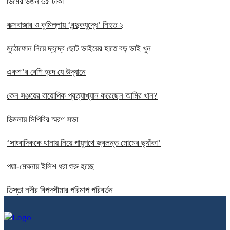
ডিমের ডজন ৬৫ টাকা
কক্সবাজার ও কুমিল্লায় ‘বন্দুকযুদ্ধে’ নিহত ২
মুঠোফোন নিয়ে দ্বন্দ্বে ছোট ভাইয়ের হাতে বড় ভাই খুন
একশ’র বেশি হ্রদ যে উদ্যানে
কেন সঞ্জয়ের বায়োপিক প্রত্যাখ্যান করেছেন আমির খান?
ডিমলায় সিপিবির স্মরণ সভা
‘সাংবাদিককে থানায় নিয়ে পায়ুপথে জ্বলন্ত মোমের ছ্যাঁকা’
পদ্মা-মেঘনায় ইলিশ ধরা শুরু হচ্ছে
তিস্তা নদীর বিপদসীমার পরিমাপ পরিবর্তন