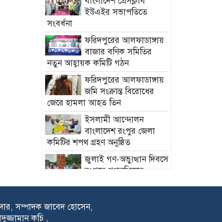
বাংলাদেশ প্রেসক্লাব
ইউএইর সভাপতিতে
সংবর্ধনা
ফরিদপুরের আলফাডাঙ্গায়
বাজার বণিক সমিতির
নতুন আহ্বায়ক কমিটি গঠন
ফরিদপুরের আলফাডাঙ্গায়
জমি সংক্রান্ত বিরোধের
জেরে হামলা আহত তিন
ইসলামী আন্দোলন
বাংলাদেশ রংপুর জেলা
কমিটির শপথ গ্রহণ অনুষ্ঠিত
‎জুলাই গণ-অভ্যুত্থান দিবসে
রংপুরে গণঅধিকার
পরিষদের শ্রদ্ধাঞ্জলি ‎
‎শহীদদের আত্মত্যাগ বৃথা
রদার, সম্পাদক জাবেদ হোসেন,
যেতে দেওয়া হবে না:
াদুজ্জামান কচি ,
মুফতি সালেহ আহমাদ মুহিত ‎