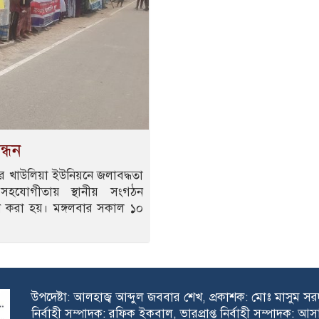
ন্ধন
র খাউলিয়া ইউনিয়নে জলাবদ্ধতা
 সহযোগীতায় স্থানীয় সংগঠন
 করা হয়। মঙ্গলবার সকাল ১০
উপদেষ্টা: আলহাজ্ব আব্দুল জববার শেখ, প্রকাশক: মোঃ মাসুম স
নির্বাহী সম্পাদক: রফিক ইকবাল, ভারপ্রাপ্ত নির্বাহী সম্পাদক: আস