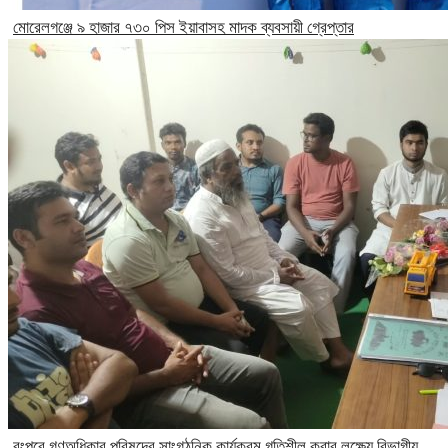
মোরেলগঞ্জে ৯ হাজার ৭৩০ পিস ইয়াবাসহ মাদক ব্যবসায়ী গ্রেপ্তার
রংপুরে গণঅধিকার পরিষদের সাংগঠনিক কার্যক্রম গতিশীল করার লক্ষ্যে বিভাগীয়