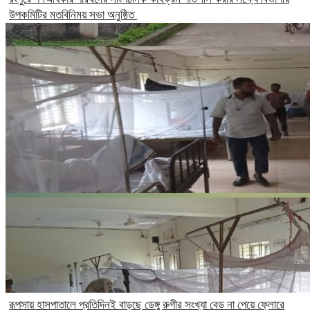
উপকমিটির মতবিনিময় সভা অনুষ্ঠিত
রূপসায় হাসপাতালে প্রতিদিনই বাড়ছে ডেঙ্গু রুগীর সংখ্যা বেড না পেয়ে ফ্লোরে