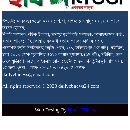
উপদেষ্টা: আলহাজ্ব আব্দুল জববার শেখ, প্রকাশক: মোঃ মাসুম সরদার, সম্পাদক
জাবেদ হোসেন,
নির্বাহী সম্পাদক: রফিক ইকবাল, ভারপ্রাপ্ত নির্বাহী সম্পাদক: আসাদুজ্জামান কচি ,
বার্তা সম্পাদক: নাহিদ জামান, সহকারী বার্তা সম্পাদক: কলি আক্তার,
প্রকাশক কর্তৃক বিসমিল্লাহ প্রিন্টিং প্রেস, ২১৯, ফকিরেরপুল (১ম গলি), মতিঝিল,
ঢাকা-১০০০ থেকে প্রকাশিত ও ১৯৫ রহমান ম্যানশন, (১ম গলি), মতিঝিল, ঢাকা
থেকে মুদ্রিত। ২৫,স্যার ইকবাল রোড, হোটেল গোল্ডেন কিং ইন্টারন্যাশনাল ভবন,
৫ম তলা, খুলনা। ফোন: ০১৩৩৪-৬৮০৪২০, ই-মেইল:
dailyebnews@gmail.com
All rights reserved © 2023 dailyebnews24.com
Web Desing By
Khan IT Host