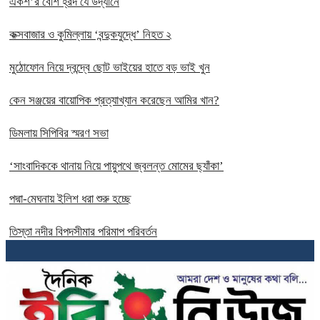
একশ’র বেশি হ্রদ যে উদ্যানে
কক্সবাজার ও কুমিল্লায় ‘বন্দুকযুদ্ধে’ নিহত ২
মুঠোফোন নিয়ে দ্বন্দ্বে ছোট ভাইয়ের হাতে বড় ভাই খুন
কেন সঞ্জয়ের বায়োপিক প্রত্যাখ্যান করেছেন আমির খান?
ডিমলায় সিপিবির স্মরণ সভা
‘সাংবাদিককে থানায় নিয়ে পায়ুপথে জ্বলন্ত মোমের ছ্যাঁকা’
পদ্মা-মেঘনায় ইলিশ ধরা শুরু হচ্ছে
তিস্তা নদীর বিপদসীমার পরিমাপ পরিবর্তন