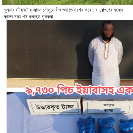
খুলনার বটিয়াঘাটায় আমন মৌসুমে বীজতলা তৈরি শেষ করে চারা রোপণের লক্ষ্যে
ব্যস্ত সময় পার করছেন কৃষকরা