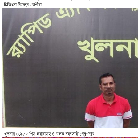
চিকিৎসা নিচ্ছেন রোগীরা
খুলনায় ৩,৯৫৮ পিস ইয়াবাসহ ৪ মাদক ব্যবসায়ী গ্রেপ্তার