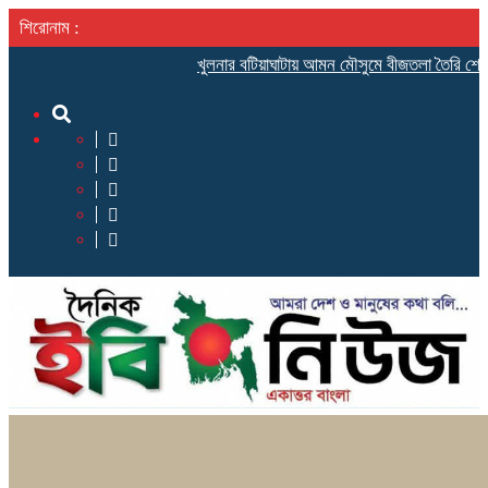
শিরোনাম :
খুলনার বটিয়াঘাটায় আমন মৌসুমে বীজতলা তৈরি শেষ করে চারা রো