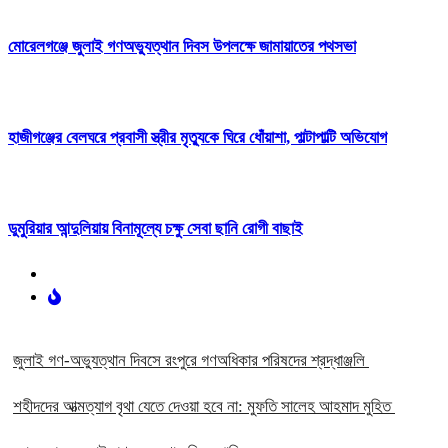
মোরেলগঞ্জে জুলাই গণঅভ্যুত্থান দিবস উপলক্ষে জামায়াতের পথসভা
হাজীগঞ্জের বেলঘরে প্রবাসী স্ত্রীর মৃত্যুকে ঘিরে ধোঁয়াশা, পাল্টাপাল্টি অভিযোগ
ডুমুরিয়ার আন্দুলিয়ায় বিনামূল্যে চক্ষু সেবা ছানি রোগী বাছাই
‎জুলাই গণ-অভ্যুত্থান দিবসে রংপুরে গণঅধিকার পরিষদের শ্রদ্ধাঞ্জলি ‎
‎শহীদদের আত্মত্যাগ বৃথা যেতে দেওয়া হবে না: মুফতি সালেহ আহমাদ মুহিত ‎