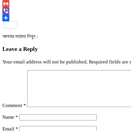
Copy
Link
Gmail
Viber
Share
আপনার মতামত লিখুন :
Leave a Reply
Your email address will not be published.
Required fields are
Comment
*
Name
*
Email
*