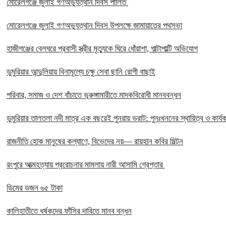
মোরেলগঞ্জে জুলাই গণঅভ্যুত্থান দিবস পালিত
মোরেলগঞ্জে জুলাই গণঅভ্যুত্থান দিবস উপলক্ষে জামায়াতের পথসভা
হাজীগঞ্জের বেলঘরে প্রবাসী স্ত্রীর মৃত্যুকে ঘিরে ধোঁয়াশা, পাল্টাপাল্টি অভিযোগ
ডুমুরিয়ার আন্দুলিয়ায় বিনামূল্যে চক্ষু সেবা ছানি রোগী বাছাই
পরিবার, সমাজ ও দেশ বাঁচাতে ভূরুঙ্গামারীতে মাদকবিরোধী মানববন্ধন
ডুমুরিয়ার তালতলা নদী মাত্র এক বছরেই পুনরায় ভরাট: পুনঃখননের স্থায়িত্ব ও কার্যক
রাজনীতি হোক মানুষের কল্যাণে, বিভেদের নয়— রায়হান কবির মিল্টন
রংপুরে আত্মহত্যায় প্ররোচনার মামলায় নারী আসামি গ্রেপ্তার ‎
ডিমের ডজন ৬৫ টাকা
কালিহাতীতে ধর্ষকদের ফাঁসির দাবিতে মানব বন্ধন