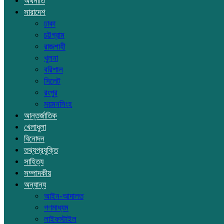
অর্থনীতি
সারাদেশ
ঢাকা
চট্টগ্রাম
রাজশাহী
খুলনা
বরিশাল
সিলেট
রংপুর
ময়মনসিংহ
আন্তর্জাতিক
খেলাধুলা
বিনোদন
তথ্যপ্রযুক্তি
সাহিত্য
সম্পাদকীয়
অন্যান্য
আইন-আদালত
গণমাধ্যম
লাইফস্টাইল