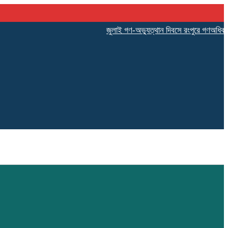
‎জুলাই গণ-অভ্যুত্থান দিবসে রংপুরে গণঅধিকার পরিষদের