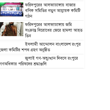
ফরিদপুরের আলফাডাঙ্গায় বাজার
বণিক সমিতির নতুন আহ্বায়ক কমিটি
গঠন
ফরিদপুরের আলফাডাঙ্গায় জমি
সংক্রান্ত বিরোধের জেরে হামলা আহত
তিন
ইসলামী আন্দোলন বাংলাদেশ রংপুর
জেলা কমিটির শপথ গ্রহণ অনুষ্ঠিত
‎জুলাই গণ-অভ্যুত্থান দিবসে রংপুরে
গণঅধিকার পরিষদের শ্রদ্ধাঞ্জলি ‎
‎শহীদদের আত্মত্যাগ বৃথা যেতে
দেওয়া হবে না: মুফতি সালেহ
আহমাদ মুহিত ‎
মোরেলগঞ্জে জুলাই গণঅভ্যুত্থান
দিবস পালিত
মোরেলগঞ্জে জুলাই গণঅভ্যুত্থান