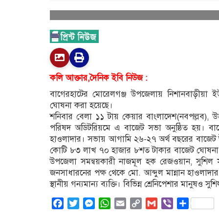
কলি আক্তার,দৈনিক ইবি নিউজ :
বাগেরহাটের মোরেলগঞ্জ উপজেলায় নিশানবাড়ীয়া ইউ
ঘোষনা করা হয়েছে।
শনিবার বেলা ১১ টায় কেয়ার বাংলাদেশ(নবপল্লব), 
পরিষদ অডিটরিয়মে এ বাজেট সভা অনুষ্ঠিত হয়। বাজে
হাওলাদার। সভায় আগামি ২৬-২৭ অর্থ বছরের বাজেট উস্থ
কোটি ৮৩ লাখ ৭০ হাজার ৮শত টাকার বাজেট ঘোষনা ক
উপজেলা সমন্বয়কারী নাজমূল হক রেজওয়ান, সুশিল 
জনসাধারনের পক্ষ থেকে মো. আব্দুল মান্নান হাওলাদা
স্থানীয় গন্যমান্য ব্যক্তি। বিভিন্ন শ্রেনিপেশার মানুষও সু
Facebook
Twitter
Messenger
WhatsApp
Email
Copy
Gmail
Viber
Share
Link