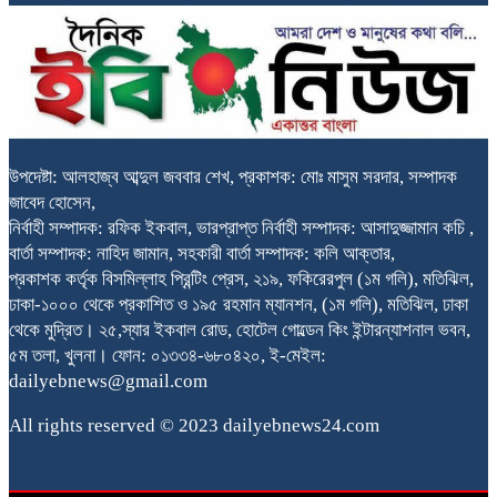
উপদেষ্টা: আলহাজ্ব আব্দুল জববার শেখ, প্রকাশক: মোঃ মাসুম সরদার, সম্পাদক
জাবেদ হোসেন,
নির্বাহী সম্পাদক: রফিক ইকবাল, ভারপ্রাপ্ত নির্বাহী সম্পাদক: আসাদুজ্জামান কচি ,
বার্তা সম্পাদক: নাহিদ জামান, সহকারী বার্তা সম্পাদক: কলি আক্তার,
প্রকাশক কর্তৃক বিসমিল্লাহ প্রিন্টিং প্রেস, ২১৯, ফকিরেরপুল (১ম গলি), মতিঝিল,
ঢাকা-১০০০ থেকে প্রকাশিত ও ১৯৫ রহমান ম্যানশন, (১ম গলি), মতিঝিল, ঢাকা
থেকে মুদ্রিত। ২৫,স্যার ইকবাল রোড, হোটেল গোল্ডেন কিং ইন্টারন্যাশনাল ভবন,
৫ম তলা, খুলনা। ফোন: ০১৩৩৪-৬৮০৪২০, ই-মেইল:
dailyebnews@gmail.com
All rights reserved © 2023 dailyebnews24.com