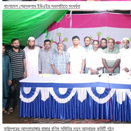
বাংলাদেশ প্রেসক্লাব ইউএইর সভাপতিতে সংবর্ধনা
ফরিদপুরের আলফাডাঙ্গায় বাজার বণিক সমিতির নতুন আহ্বায়ক কমিটি গঠন