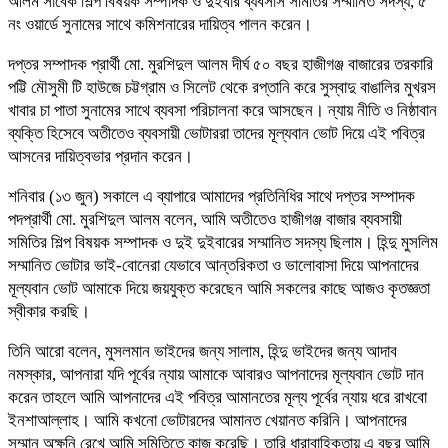
আলম সাবেক শিল্প বিষয়ক সম্পাদক ও দুইবার ব্যবসাস সমিতির সম্মানিত সদস্য, ৫
নং ওয়ার্ডে সুনামের সাথে কমিশনারের দায়িত্ব পালন করেন।
দপ্তর সম্পাদক প্রার্থী মো. মুরশিদুল আলম দীর্ঘ ৫০ বছর হাজীগঞ্জ বাজারের তরকারি
পট্টি মৌসুমী টি হাউজে চট্টগ্রাম ও সিলেট থেকে রপ্তানি করে সুস্বাদু বাঙালির মুখরস
খাবার চা পাতা সুনামের সাথে ব্যবসা পরিচালনা করে আসছেন। ন্যায় নীতি ও নিষ্ঠাবান
ব্যক্তি হিসেবে অতীতেও ব্যবসায়ী ভোটাররা তাদের মূল্যবান ভোট দিয়ে এই পবিত্র
আসনের দায়িত্বভার প্রদান করেন।
শনিবার (১৩ জুন) সকালে এ ব্যাপারে আমাদের প্রতিনিধির সাথে দপ্তর সম্পাদক
পদপ্রার্থী মো. মুরশিদুল আলম বলেন, আমি অতীতেও হাজীগঞ্জ বাজার ব্যবসায়ী
সমিতির শিল্প বিষয়ক সম্পাদক ও দুই দুইবারের সম্মানিত সদস্য ছিলাম। হিন্দু মুসলিম
সম্মানিত ভোটার ভাই-বোনেরা যেভাবে আন্তরিকতা ও ভালোবাসা দিয়ে আপনাদের
মূল্যবান ভোট আমাকে দিয়ে জয়যুক্ত করেছেন আমি সকলের কাছে আজও কৃতজ্ঞতা
স্বীকার করছি।
তিনি আরো বলেন, মুসলমান ভাইদের জন্য সালাম, হিন্দু ভাইদের জন্য আদাব
নমস্কার, আপনারা যদি পূর্বের ন্যায় আমাকে আবারও আপনাদের মূল্যবান ভোট দান
করেন তাহলে আমি আপনাদের এই পবিত্র আমানতের মূল্য পূর্বের ন্যায় ধরে রাখবো
ইনশাআল্লাহ। আমি কখনো ভোটারদের আমানত খেয়ানত করিনি। আপনাদের
সম্মান অক্ষনি রেখে আমি সমিতিতে কাজ করেছি। তারি ধারাবাহিকতায় এ বছর আমি