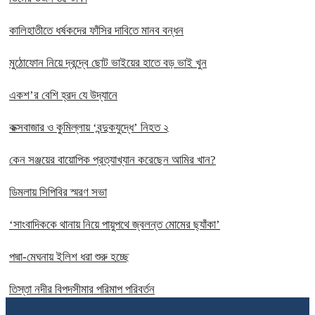
কালিহাতীতে ধর্ষকদের ফাঁসির দাবিতে মানব বন্ধন
মুঠোফোন নিয়ে দ্বন্দ্বে ছোট ভাইয়ের হাতে বড় ভাই খুন
একশ’র বেশি হ্রদ যে উদ্যানে
কক্সবাজার ও কুমিল্লায় ‘বন্দুকযুদ্ধে’ নিহত ২
কেন সঞ্জয়ের বায়োপিক প্রত্যাখ্যান করেছেন আমির খান?
ডিমলায় সিপিবির স্মরণ সভা
‘সাংবাদিককে থানায় নিয়ে পায়ুপথে জ্বলন্ত মোমের ছ্যাঁকা’
পদ্মা-মেঘনায় ইলিশ ধরা শুরু হচ্ছে
তিস্তা নদীর বিপদসীমার পরিমাপ পরিবর্তন