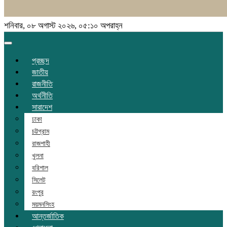
শনিবার, ০৮ অগাস্ট ২০২৬, ০৫:১০ অপরাহ্ন
Toggle
navigation
প্রচ্ছদ
জাতীয়
রাজনীতি
অর্থনীতি
সারাদেশ
ঢাকা
চট্টগ্রাম
রাজশাহী
খুলনা
বরিশাল
সিলেট
রংপুর
ময়মনসিংহ
আন্তর্জাতিক