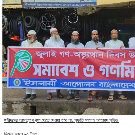
‎শহীদদের আত্মত্যাগ বৃথা যেতে দেওয়া হবে না: মুফতি সালেহ আহমাদ মুহিত ‎
ডিমের ডজন ৬৫ টাকা