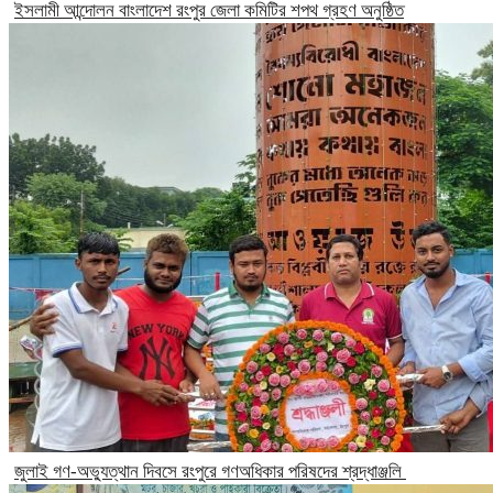
ইসলামী আন্দোলন বাংলাদেশ রংপুর জেলা কমিটির শপথ গ্রহণ অনুষ্ঠিত
‎জুলাই গণ-অভ্যুত্থান দিবসে রংপুরে গণঅধিকার পরিষদের শ্রদ্ধাঞ্জলি ‎