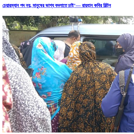
চেয়ারম্যান পদ নয়, মানুষের ভাগ্য বদলাতে চাই’— রায়হান কবির মিল্টন