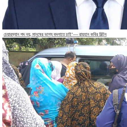
চেয়ারম্যান পদ নয়, মানুষের ভাগ্য বদলাতে চাই’— রায়হান কবির মিল্টন