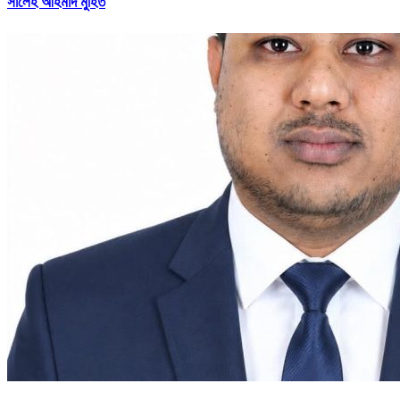
সালেহ আহমাদ মুহিত