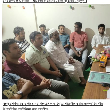
মোরেলগঞ্জে ৯ হাজার ৭৩০ পিস ইয়াবাসহ মাদক ব্যবসায়ী গ্রেপ্তার
রংপুরে গণঅধিকার পরিষদের সাংগঠনিক কার্যক্রম গতিশীল করার লক্ষ্যে বিভাগীয়
উপকমিটির মতবিনিময় সভা অনুষ্ঠিত