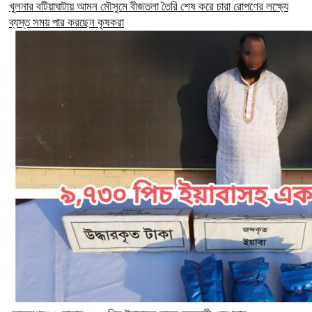
খুলনার বটিয়াঘাটায় আমন মৌসুমে বীজতলা তৈরি শেষ করে চারা রোপণের লক্ষ্যে
ব্যস্ত সময় পার করছেন কৃষকরা