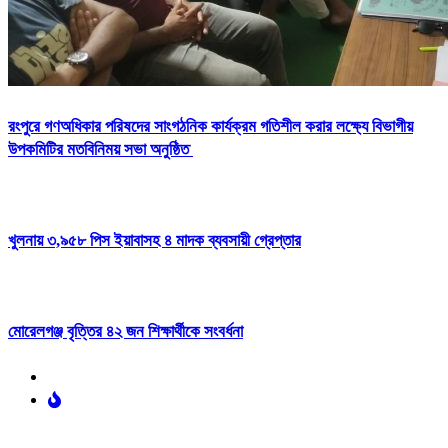
রংপুরে গণঅধিকার পরিষদের সাংগঠনিক কার্যক্রম গতিশীল করার লক্ষ্যে বিভাগীয়
উপকমিটির মতবিনিময় সভা অনুষ্ঠিত
খুলনায় ৩,৯৫৮ পিস ইয়াবাসহ ৪ মাদক ব্যবসায়ী গ্রেপ্তার
মোরেলগঞ্জ বৃত্তির ৪২ জন শিক্ষার্থীকে সংবর্ধনা