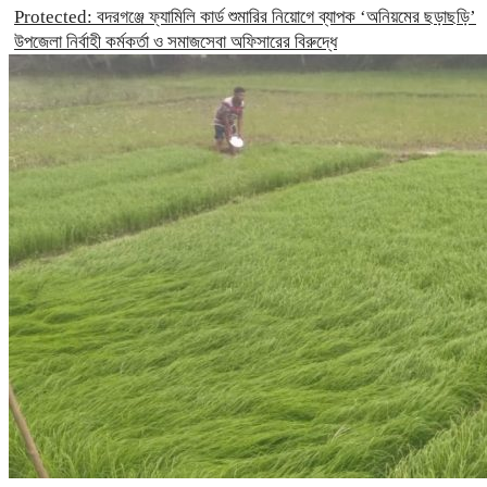
Protected: ‎বদরগঞ্জে ফ্যামিলি কার্ড শুমারির নিয়োগে ব্যাপক ‘অনিয়মের ছড়াছড়ি’
উপজেলা নির্বাহী কর্মকর্তা ও সমাজসেবা অফিসারের বিরুদ্ধে