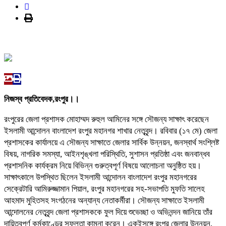
নিজস্ব প্রতিবেদক,রংপুর।।
রংপুরের জেলা প্রশাসক মোহাম্মদ রুহুল আমিনের সঙ্গে সৌজন্য সাক্ষাৎ করেছেন
ইসলামী আন্দোলন বাংলাদেশ রংপুর মহানগর শাখার নেতৃবৃন্দ। রবিবার (১৭ মে) জেলা
প্রশাসকের কার্যালয়ে এ সৌজন্য সাক্ষাতে জেলার সার্বিক উন্নয়ন, জনস্বার্থ সংশ্লিষ্ট
বিষয়, নাগরিক সমস্যা, আইনশৃঙ্খলা পরিস্থিতি, সুশাসন প্রতিষ্ঠা এবং জনবান্ধব
প্রশাসনিক কার্যক্রম নিয়ে বিভিন্ন গুরুত্বপূর্ণ বিষয়ে আলোচনা অনুষ্ঠিত হয়।
সাক্ষাৎকালে উপস্থিত ছিলেন ইসলামী আন্দোলন বাংলাদেশ রংপুর মহানগরের
সেক্রেটারি আমিরুজ্জামান পিয়াল, রংপুর মহানগরের সহ-সভাপতি মুফতি সালেহ
আহমাদ মুহিতসহ সংগঠনের অন্যান্য নেতাকর্মীরা। সৌজন্য সাক্ষাতে ইসলামী
আন্দোলনের নেতৃবৃন্দ জেলা প্রশাসককে ফুল দিয়ে শুভেচ্ছা ও অভিনন্দন জানিয়ে তাঁর
দায়িত্বপূর্ণ কর্মকাণ্ডের সফলতা কামনা করেন। একইসঙ্গে রংপুর জেলার উন্নয়ন,