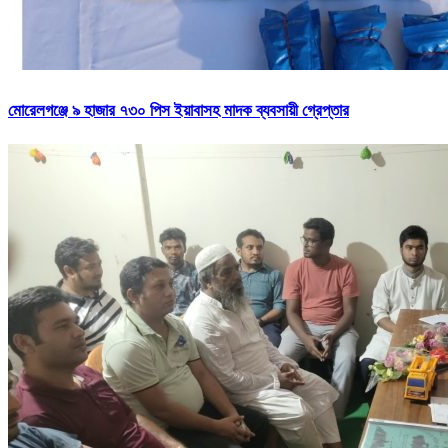
মোরেলগঞ্জে ৯ হাজার ৭৩০ পিস ইয়াবাসহ মাদক ব্যবসায়ী গ্রেপ্তার