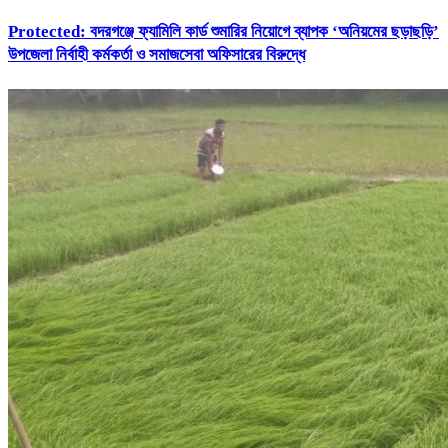
Protected: ‎বদরগঞ্জে ফ্যামিলি কার্ড শুমারির নিয়োগে ব্যাপক ‘অনিয়মের ছড়াছড়ি’
উপজেলা নির্বাহী কর্মকর্তা ও সমাজসেবা অফিসারের বিরুদ্ধে