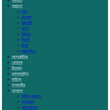
অর্থনীতি
সারাদেশ
ঢাকা
চট্টগ্রাম
রাজশাহী
খুলনা
বরিশাল
সিলেট
রংপুর
ময়মনসিংহ
আন্তর্জাতিক
খেলাধুলা
বিনোদন
তথ্যপ্রযুক্তি
সাহিত্য
সম্পাদকীয়
অন্যান্য
আইন-আদালত
গণমাধ্যম
লাইফস্টাইল