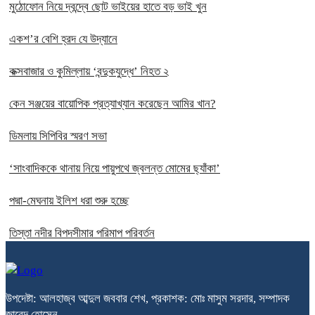
মুঠোফোন নিয়ে দ্বন্দ্বে ছোট ভাইয়ের হাতে বড় ভাই খুন
একশ’র বেশি হ্রদ যে উদ্যানে
কক্সবাজার ও কুমিল্লায় ‘বন্দুকযুদ্ধে’ নিহত ২
কেন সঞ্জয়ের বায়োপিক প্রত্যাখ্যান করেছেন আমির খান?
ডিমলায় সিপিবির স্মরণ সভা
‘সাংবাদিককে থানায় নিয়ে পায়ুপথে জ্বলন্ত মোমের ছ্যাঁকা’
পদ্মা-মেঘনায় ইলিশ ধরা শুরু হচ্ছে
তিস্তা নদীর বিপদসীমার পরিমাপ পরিবর্তন
উপদেষ্টা: আলহাজ্ব আব্দুল জববার শেখ, প্রকাশক: মোঃ মাসুম সরদার, সম্পাদক
জাবেদ হোসেন,