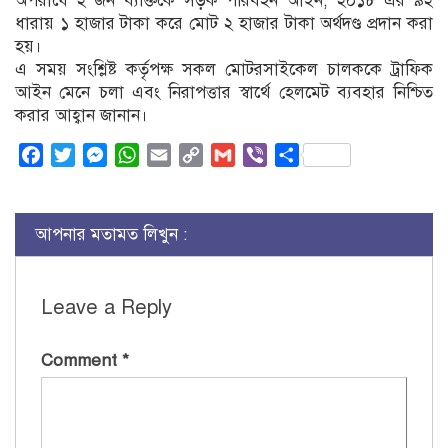
অপরাধে ২ জন ব্যক্তিকে সড়ক পরিবহন আইন, ২০১৮ এর ৯২
ধারায় ১ হাজার টাকা করে মোট ২ হাজার টাকা অর্থদণ্ড প্রদান করা
হয়।
এ সময় সংশ্লিষ্ট কর্তৃপক্ষ সকল মোটরসাইকেল চালককে ট্রাফিক
আইন মেনে চলা এবং নিরাপত্তার স্বার্থে হেলমেট ব্যবহার নিশ্চিত
করার আহ্বান জানান।
Facebook
Twitter
Messenger
WhatsApp
Email
Copy
Gmail
Viber
Share
Link
আপনার মতামত লিখুন :
Leave a Reply
Comment
*