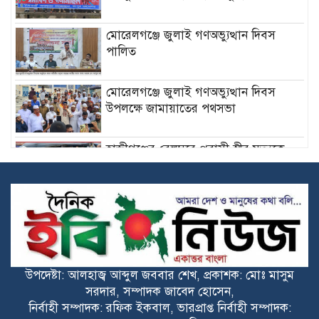
মোরেলগঞ্জে জুলাই গণঅভ্যুত্থান দিবস
পালিত
মোরেলগঞ্জে জুলাই গণঅভ্যুত্থান দিবস
উপলক্ষে জামায়াতের পথসভা
হাজীগঞ্জের বেলঘরে প্রবাসী স্ত্রীর মৃত্যুকে
ঘিরে ধোঁয়াশা, পাল্টাপাল্টি অভিযোগ
ডুমুরিয়ার আন্দুলিয়ায় বিনামূল্যে চক্ষু সেবা
ছানি রোগী বাছাই
পরিবার, সমাজ ও দেশ বাঁচাতে
উপদেষ্টা: আলহাজ্ব আব্দুল জববার শেখ, প্রকাশক: মোঃ মাসুম
ভূরুঙ্গামারীতে মাদকবিরোধী মানববন্ধন
সরদার, সম্পাদক জাবেদ হোসেন,
নির্বাহী সম্পাদক: রফিক ইকবাল, ভারপ্রাপ্ত নির্বাহী সম্পাদক: