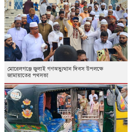
মোরেলগঞ্জে জুলাই গণঅভ্যুত্থান দিবস উপলক্ষে
জামায়াতের পথসভা