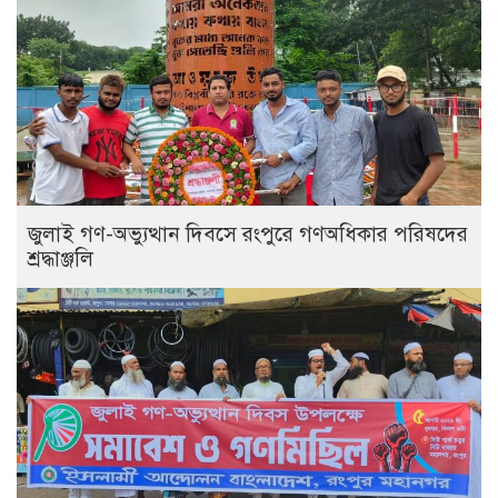
‎জুলাই গণ-অভ্যুত্থান দিবসে রংপুরে গণঅধিকার পরিষদের
শ্রদ্ধাঞ্জলি ‎