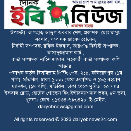
বাংলাদেশ প্রেসক্লাব ইউএইর সভাপতিতে
সংবর্ধনা
ফরিদপুরের আলফাডাঙ্গায় বাজার বণিক
উপদেষ্টা: আলহাজ্ব আব্দুল জববার শেখ, প্রকাশক: মোঃ মাসুম
সমিতির নতুন আহ্বায়ক কমিটি গঠন
সরদার, সম্পাদক জাবেদ হোসেন,
নির্বাহী সম্পাদক: রফিক ইকবাল, ভারপ্রাপ্ত নির্বাহী সম্পাদক:
আসাদুজ্জামান কচি ,
ফরিদপুরের আলফাডাঙ্গায় জমি সংক্রান্ত
বার্তা সম্পাদক: নাহিদ জামান, সহকারী বার্তা সম্পাদক: কলি
বিরোধের জেরে হামলা আহত তিন
আক্তার,
প্রকাশক কর্তৃক বিসমিল্লাহ প্রিন্টিং প্রেস, ২১৯, ফকিরেরপুল (১ম
গলি), মতিঝিল, ঢাকা-১০০০ থেকে প্রকাশিত ও ১৯৫ রহমান
ম্যানশন, (১ম গলি), মতিঝিল, ঢাকা থেকে মুদ্রিত। ২৫,স্যার
ইকবাল রোড, হোটেল গোল্ডেন কিং ইন্টারন্যাশনাল ভবন, ৫ম তলা,
খুলনা। ফোন: ০১৩৩৪-৬৮০৪২০, ই-মেইল:
dailyebnews@gmail.com
All rights reserved © 2023 dailyebnews24.com