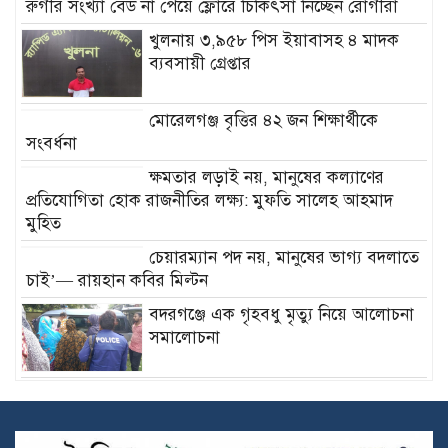
রুগীর সংখ্যা বেড না পেয়ে ফ্লোরে চিকিৎসা নিচ্ছেন রোগীরা
খুলনায় ৩,৯৫৮ পিস ইয়াবাসহ ৪ মাদক
ব্যবসায়ী গ্রেপ্তার
মোরেলগঞ্জ বৃত্তির ৪২ জন শিক্ষার্থীকে
সংবর্ধনা
ক্ষমতার লড়াই নয়, মানুষের কল্যাণের
প্রতিযোগিতা হোক রাজনীতির লক্ষ্য: মুফতি সালেহ আহমাদ
মুহিত
চেয়ারম্যান পদ নয়, মানুষের ভাগ্য বদলাতে
চাই’— রায়হান কবির মিল্টন
বদরগঞ্জে এক গৃহবধু মৃত্যু নিয়ে আলোচনা
সমালোচনা
ক্লেমেন্টাইন ও তার বিস্ময়কর জগৎ