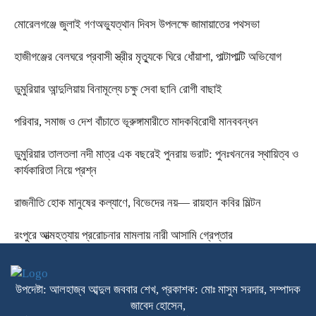
মোরেলগঞ্জে জুলাই গণঅভ্যুত্থান দিবস উপলক্ষে জামায়াতের পথসভা
হাজীগঞ্জের বেলঘরে প্রবাসী স্ত্রীর মৃত্যুকে ঘিরে ধোঁয়াশা, পাল্টাপাল্টি অভিযোগ
ডুমুরিয়ার আন্দুলিয়ায় বিনামূল্যে চক্ষু সেবা ছানি রোগী বাছাই
পরিবার, সমাজ ও দেশ বাঁচাতে ভূরুঙ্গামারীতে মাদকবিরোধী মানববন্ধন
ডুমুরিয়ার তালতলা নদী মাত্র এক বছরেই পুনরায় ভরাট: পুনঃখননের স্থায়িত্ব ও
কার্যকারিতা নিয়ে প্রশ্ন
রাজনীতি হোক মানুষের কল্যাণে, বিভেদের নয়— রায়হান কবির মিল্টন
রংপুরে আত্মহত্যায় প্ররোচনার মামলায় নারী আসামি গ্রেপ্তার ‎
উপদেষ্টা: আলহাজ্ব আব্দুল জববার শেখ, প্রকাশক: মোঃ মাসুম সরদার, সম্পাদক
জাবেদ হোসেন,