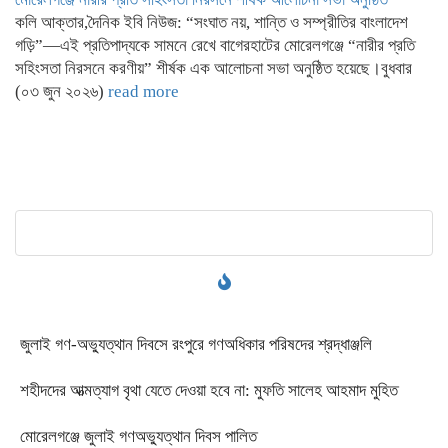
কলি আক্তার,দৈনিক ইবি নিউজ: “সংঘাত নয়, শান্তি ও সম্প্রীতির বাংলাদেশ
গড়ি”—এই প্রতিপাদ্যকে সামনে রেখে বাগেরহাটের মোরেলগঞ্জে “নারীর প্রতি
সহিংসতা নিরসনে করণীয়” শীর্ষক এক আলোচনা সভা অনুষ্ঠিত হয়েছে।বুধবার
(০৩ জুন ২০২৬)
read more
‎জুলাই গণ-অভ্যুত্থান দিবসে রংপুরে গণঅধিকার পরিষদের শ্রদ্ধাঞ্জলি ‎
‎শহীদদের আত্মত্যাগ বৃথা যেতে দেওয়া হবে না: মুফতি সালেহ আহমাদ মুহিত ‎
মোরেলগঞ্জে জুলাই গণঅভ্যুত্থান দিবস পালিত