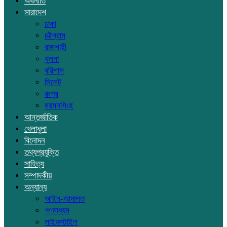
অর্থনীতি
সারাদেশ
ঢাকা
চট্টগ্রাম
রাজশাহী
খুলনা
বরিশাল
সিলেট
রংপুর
ময়মনসিংহ
আন্তর্জাতিক
খেলাধুলা
বিনোদন
তথ্যপ্রযুক্তি
সাহিত্য
সম্পাদকীয়
অন্যান্য
আইন-আদালত
গণমাধ্যম
লাইফস্টাইল