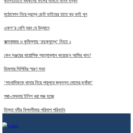
কালিহাতীতে ধর্ষকদের ফাঁসির দাবিতে মানব বন্ধন
মুঠোফোন নিয়ে দ্বন্দ্বে ছোট ভাইয়ের হাতে বড় ভাই খুন
একশ’র বেশি হ্রদ যে উদ্যানে
কক্সবাজার ও কুমিল্লায় ‘বন্দুকযুদ্ধে’ নিহত ২
কেন সঞ্জয়ের বায়োপিক প্রত্যাখ্যান করেছেন আমির খান?
ডিমলায় সিপিবির স্মরণ সভা
‘সাংবাদিককে থানায় নিয়ে পায়ুপথে জ্বলন্ত মোমের ছ্যাঁকা’
পদ্মা-মেঘনায় ইলিশ ধরা শুরু হচ্ছে
তিস্তা নদীর বিপদসীমার পরিমাপ পরিবর্তন