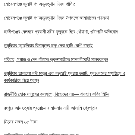
মোরেলগঞ্জে জুলাই গণঅভ্যুত্থান দিবস পালিত
মোরেলগঞ্জে জুলাই গণঅভ্যুত্থান দিবস উপলক্ষে জামায়াতের পথসভা
হাজীগঞ্জের বেলঘরে প্রবাসী স্ত্রীর মৃত্যুকে ঘিরে ধোঁয়াশা, পাল্টাপাল্টি অভিযোগ
ডুমুরিয়ার আন্দুলিয়ায় বিনামূল্যে চক্ষু সেবা ছানি রোগী বাছাই
পরিবার, সমাজ ও দেশ বাঁচাতে ভূরুঙ্গামারীতে মাদকবিরোধী মানববন্ধন
ডুমুরিয়ার তালতলা নদী মাত্র এক বছরেই পুনরায় ভরাট: পুনঃখননের স্থায়িত্ব ও
কার্যকারিতা নিয়ে প্রশ্ন
রাজনীতি হোক মানুষের কল্যাণে, বিভেদের নয়— রায়হান কবির মিল্টন
রংপুরে আত্মহত্যায় প্ররোচনার মামলায় নারী আসামি গ্রেপ্তার ‎
ডিমের ডজন ৬৫ টাকা