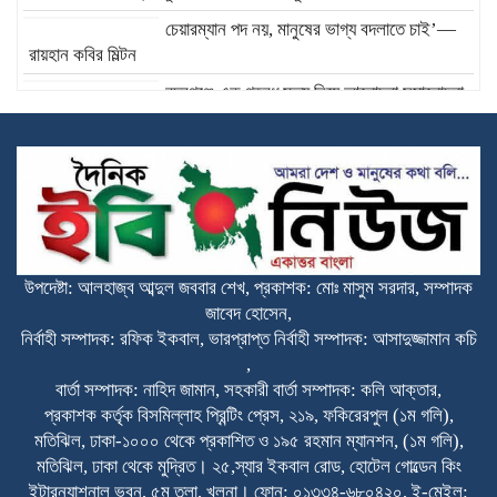
চেয়ারম্যান পদ নয়, মানুষের ভাগ্য বদলাতে চাই’—
রায়হান কবির মিল্টন
বদরগঞ্জে এক গৃহবধু মৃত্যু নিয়ে আলোচনা সমালোচনা
ক্লেমেন্টাইন ও তার বিস্ময়কর জগৎ
বাংলাদেশ প্রেসক্লাব ইউএইর সভাপতিতে সংবর্ধনা
উপদেষ্টা: আলহাজ্ব আব্দুল জববার শেখ, প্রকাশক: মোঃ মাসুম সরদার, সম্পাদক
জাবেদ হোসেন,
নির্বাহী সম্পাদক: রফিক ইকবাল, ভারপ্রাপ্ত নির্বাহী সম্পাদক: আসাদুজ্জামান কচি
,
বার্তা সম্পাদক: নাহিদ জামান, সহকারী বার্তা সম্পাদক: কলি আক্তার,
প্রকাশক কর্তৃক বিসমিল্লাহ প্রিন্টিং প্রেস, ২১৯, ফকিরেরপুল (১ম গলি),
মতিঝিল, ঢাকা-১০০০ থেকে প্রকাশিত ও ১৯৫ রহমান ম্যানশন, (১ম গলি),
মতিঝিল, ঢাকা থেকে মুদ্রিত। ২৫,স্যার ইকবাল রোড, হোটেল গোল্ডেন কিং
ইন্টারন্যাশনাল ভবন, ৫ম তলা, খুলনা। ফোন: ০১৩৩৪-৬৮০৪২০, ই-মেইল: