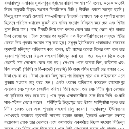
রাজারামপুর এলাকার সুকানপুকুর গ্রামের বাসিন্দা ওসমান গনি বলেন, অনেক আগেই
নিয়ম অনুযায়ী বিদ্যুৎ সংযোগ নিয়েছিলেন তিনি। দীর্ঘদিন কোনো সমস্যা হয়নি।
কিন্তু হঠাৎ করেই চেংমারি সাব-স্টেশনের ইনচার্জ এরশাদুল হক ও স্থানীয় দালাল
হিসেবে পরিচিত ওয়ায়েজ কুরুনী তার বাড়ির সংযোগ বিচ্ছিন্ন করে দেন এবং মিটার
খুলে নিয়ে যান। পরে বিষয়টি নিয়ে কথা বলতে গেলে তার কাছ থেকে দুই হাজার
টাকা নেওয়া হয়। টাকা দেওয়ার পর স্থানীয় এক ইলেকট্রিশিয়ানের মাধ্যমে মিটার
ফেরত দিয়ে পুনরায় সংযোগ চালু করা হয়। মধুপুর ইউনিয়নের পাকারমাথা বাজারের
ব্যবসায়ী মনিকৃষ্ণ অভিযোগ করে বলেন, দুই মাসের বকেয়া বিলের কথা বলে তার
ব্যবসা প্রতিষ্ঠানের বিদ্যুৎ সংযোগ বিচ্ছিন্ন করা হয়। পরে সন্ধ্যার দিকে তাকে
চেংমারি সাব-স্টেশনে যেতে বলা হয়। সেখানে গেলে বকেয়া বিল, জরিমানা এবং
ডিস কানেক্ট (ডিসি) ও রি-কানেক্ট (আরসি) ফি বাবদ রসিদ ছাড়াই চার হাজার ২০০
টাকা নেওয়া হয়। টাকা দেওয়ার কিছু সময় পর রিয়াজুল নামে এক লাইনম্যান এসে
পুনরায় সংযোগ চালু করে দেন। একই ধরনের অভিযোগ করেছেন রাজারামপুর
এলাকার সেচ গ্রাহক রেজাউল করিম। তিনি বলেন, তার সেচ মিটার খুলে নেওয়ার
পর কৃষিকাজ বন্ধ হয়ে যায়। পরে ক্ষুব্ধ এলাকাবাসীকে সঙ্গে নিয়ে তিনি চেংমারি
সাব-স্টেশন ঘেরাও করেন। পরিস্থিতি উত্তপ্ত হয়ে উঠলে সংশ্লিষ্টরা দ্রুত তার
মিটার ফেরত দেন এবং পুনরায় সংযোগ চালু করেন। দামোদরপুর ইউনিয়নের
শেখেরহাট বাজারের ব্যবসায়ী সাইদার রহমান জানান, ইনচার্জ এরশাদুল হকসহ
কয়েকজন লোক তার দোকানে এসে কথাবার্তার একপর্যায়ে বিদ্যুৎ সংযোগ বিচ্ছিন্ন
করেন এবং মিটার খুলে নিয়ে যান। পরে তিনি যোগাযোগ করলে পাঁচ হাজার ২০০