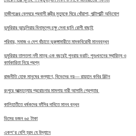
হাজীগঞ্জের বেলঘরে প্রবাসী স্ত্রীর মৃত্যুকে ঘিরে ধোঁয়াশা, পাল্টাপাল্টি অভিযোগ
ডুমুরিয়ার আন্দুলিয়ায় বিনামূল্যে চক্ষু সেবা ছানি রোগী বাছাই
পরিবার, সমাজ ও দেশ বাঁচাতে ভূরুঙ্গামারীতে মাদকবিরোধী মানববন্ধন
ডুমুরিয়ার তালতলা নদী মাত্র এক বছরেই পুনরায় ভরাট: পুনঃখননের স্থায়িত্ব ও
কার্যকারিতা নিয়ে প্রশ্ন
রাজনীতি হোক মানুষের কল্যাণে, বিভেদের নয়— রায়হান কবির মিল্টন
রংপুরে আত্মহত্যায় প্ররোচনার মামলায় নারী আসামি গ্রেপ্তার ‎
কালিহাতীতে ধর্ষকদের ফাঁসির দাবিতে মানব বন্ধন
ডিমের ডজন ৬৫ টাকা
একশ’র বেশি হ্রদ যে উদ্যানে