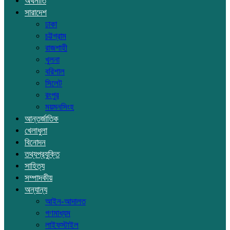
অর্থনীতি
সারাদেশ
ঢাকা
চট্টগ্রাম
রাজশাহী
খুলনা
বরিশাল
সিলেট
রংপুর
ময়মনসিংহ
আন্তর্জাতিক
খেলাধুলা
বিনোদন
তথ্যপ্রযুক্তি
সাহিত্য
সম্পাদকীয়
অন্যান্য
আইন-আদালত
গণমাধ্যম
লাইফস্টাইল