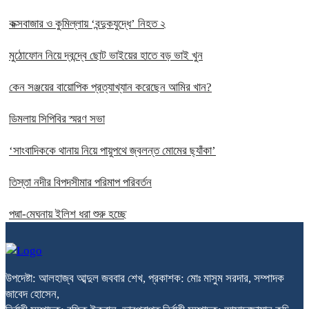
কক্সবাজার ও কুমিল্লায় ‘বন্দুকযুদ্ধে’ নিহত ২
মুঠোফোন নিয়ে দ্বন্দ্বে ছোট ভাইয়ের হাতে বড় ভাই খুন
কেন সঞ্জয়ের বায়োপিক প্রত্যাখ্যান করেছেন আমির খান?
ডিমলায় সিপিবির স্মরণ সভা
‘সাংবাদিককে থানায় নিয়ে পায়ুপথে জ্বলন্ত মোমের ছ্যাঁকা’
তিস্তা নদীর বিপদসীমার পরিমাপ পরিবর্তন
পদ্মা-মেঘনায় ইলিশ ধরা শুরু হচ্ছে
উপদেষ্টা: আলহাজ্ব আব্দুল জববার শেখ, প্রকাশক: মোঃ মাসুম সরদার, সম্পাদক
জাবেদ হোসেন,