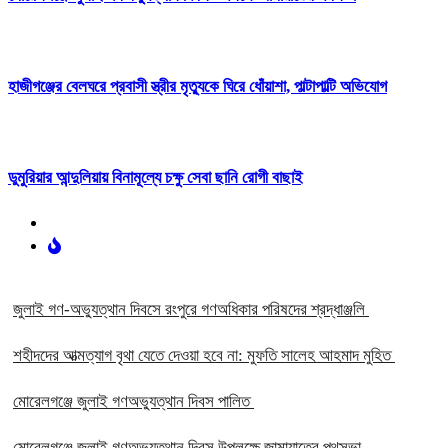
হাজীগঞ্জের বেলঘরে প্রবাসী স্ত্রীর মৃত্যুকে ঘিরে ধোঁয়াশা, পাল্টাপাল্টি অভিযোগ
ডুমুরিয়ার আন্দুলিয়ায় বিনামূল্যে চক্ষু সেবা ছানি রোগী বাছাই
‎জুলাই গণ-অভ্যুত্থান দিবসে রংপুরে গণঅধিকার পরিষদের শ্রদ্ধাঞ্জলি ‎
‎শহীদদের আত্মত্যাগ বৃথা যেতে দেওয়া হবে না: মুফতি সালেহ আহমাদ মুহিত ‎
মোরেলগঞ্জে জুলাই গণঅভ্যুত্থান দিবস পালিত
মোরেলগঞ্জে জুলাই গণঅভ্যুত্থান দিবস উপলক্ষে জামায়াতের পথসভা