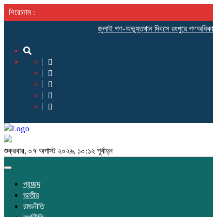
শিরোনাম :
‎জুলাই গণ-অভ্যুত্থান দিবসে রংপুরে গণঅধিকার পরিষ
শুক্রবার, ০৭ অগাস্ট ২০২৬, ১০:১২ পূর্বাহ্ন
Toggle
navigation
প্রচ্ছদ
জাতীয়
রাজনীতি