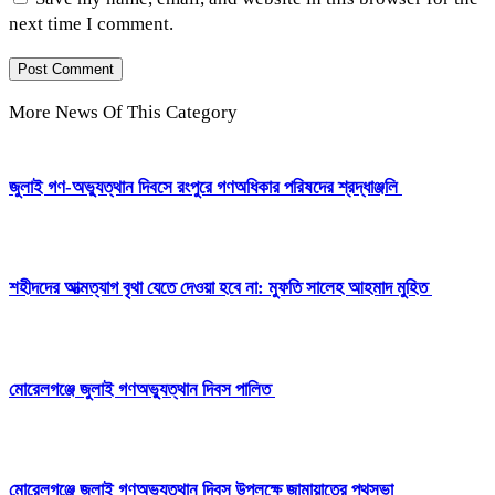
next time I comment.
More News Of This Category
‎জুলাই গণ-অভ্যুত্থান দিবসে রংপুরে গণঅধিকার পরিষদের শ্রদ্ধাঞ্জলি ‎
‎শহীদদের আত্মত্যাগ বৃথা যেতে দেওয়া হবে না: মুফতি সালেহ আহমাদ মুহিত ‎
মোরেলগঞ্জে জুলাই গণঅভ্যুত্থান দিবস পালিত
মোরেলগঞ্জে জুলাই গণঅভ্যুত্থান দিবস উপলক্ষে জামায়াতের পথসভা