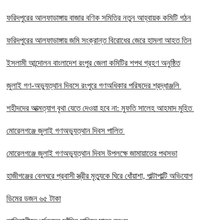
ফরিদপুরের আলফাডাঙ্গায় বাজার বণিক সমিতির নতুন আহ্বায়ক কমিটি গঠন
ফরিদপুরের আলফাডাঙ্গায় জমি সংক্রান্ত বিরোধের জেরে হামলা আহত তিন
ইসলামী আন্দোলন বাংলাদেশ রংপুর জেলা কমিটির শপথ গ্রহণ অনুষ্ঠিত
‎জুলাই গণ-অভ্যুত্থান দিবসে রংপুরে গণঅধিকার পরিষদের শ্রদ্ধাঞ্জলি ‎
‎শহীদদের আত্মত্যাগ বৃথা যেতে দেওয়া হবে না: মুফতি সালেহ আহমাদ মুহিত ‎
মোরেলগঞ্জে জুলাই গণঅভ্যুত্থান দিবস পালিত
মোরেলগঞ্জে জুলাই গণঅভ্যুত্থান দিবস উপলক্ষে জামায়াতের পথসভা
হাজীগঞ্জের বেলঘরে প্রবাসী স্ত্রীর মৃত্যুকে ঘিরে ধোঁয়াশা, পাল্টাপাল্টি অভিযোগ
ডিমের ডজন ৬৫ টাকা