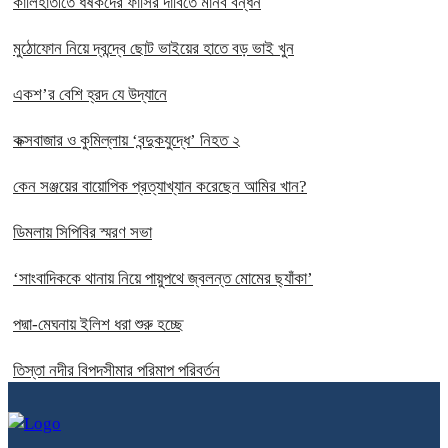
কালিহাতীতে ধর্ষকদের ফাঁসির দাবিতে মানব বন্ধন
মুঠোফোন নিয়ে দ্বন্দ্বে ছোট ভাইয়ের হাতে বড় ভাই খুন
একশ’র বেশি হ্রদ যে উদ্যানে
কক্সবাজার ও কুমিল্লায় ‘বন্দুকযুদ্ধে’ নিহত ২
কেন সঞ্জয়ের বায়োপিক প্রত্যাখ্যান করেছেন আমির খান?
ডিমলায় সিপিবির স্মরণ সভা
‘সাংবাদিককে থানায় নিয়ে পায়ুপথে জ্বলন্ত মোমের ছ্যাঁকা’
পদ্মা-মেঘনায় ইলিশ ধরা শুরু হচ্ছে
তিস্তা নদীর বিপদসীমার পরিমাপ পরিবর্তন