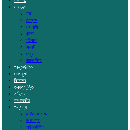
অর্থনীতি
সারাদেশ
ঢাকা
চট্টগ্রাম
রাজশাহী
খুলনা
বরিশাল
সিলেট
রংপুর
ময়মনসিংহ
আন্তর্জাতিক
খেলাধুলা
বিনোদন
তথ্যপ্রযুক্তি
সাহিত্য
সম্পাদকীয়
অন্যান্য
আইন-আদালত
গণমাধ্যম
লাইফস্টাইল