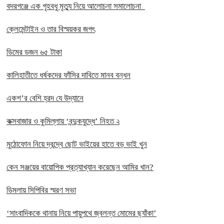
বদরগঞ্জে এক গৃহবধু মৃত্যু নিয়ে আলোচনা সমালোচনা
ক্লেমেন্টাইন ও তার বিস্ময়কর জগৎ
ডিমের ডজন ৬৫ টাকা
কালিহাতীতে ধর্ষকদের ফাঁসির দাবিতে মানব বন্ধন
একশ’র বেশি হ্রদ যে উদ্যানে
কক্সবাজার ও কুমিল্লায় ‘বন্দুকযুদ্ধে’ নিহত ২
মুঠোফোন নিয়ে দ্বন্দ্বে ছোট ভাইয়ের হাতে বড় ভাই খুন
কেন সঞ্জয়ের বায়োপিক প্রত্যাখ্যান করেছেন আমির খান?
ডিমলায় সিপিবির স্মরণ সভা
‘সাংবাদিককে থানায় নিয়ে পায়ুপথে জ্বলন্ত মোমের ছ্যাঁকা’