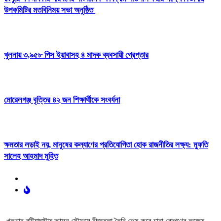
উপকমিটির মতবিনিময় সভা অনুষ্ঠিত
খুলনায় ৩,৯৫৮ পিস ইয়াবাসহ ৪ মাদক ব্যবসায়ী গ্রেপ্তার
মোরেলগঞ্জ বৃত্তির ৪২ জন শিক্ষার্থীকে সংবর্ধনা
ক্ষমতার লড়াই নয়, মানুষের কল্যাণের প্রতিযোগিতা হোক রাজনীতির লক্ষ্য: মুফতি
সালেহ আহমাদ মুহিত