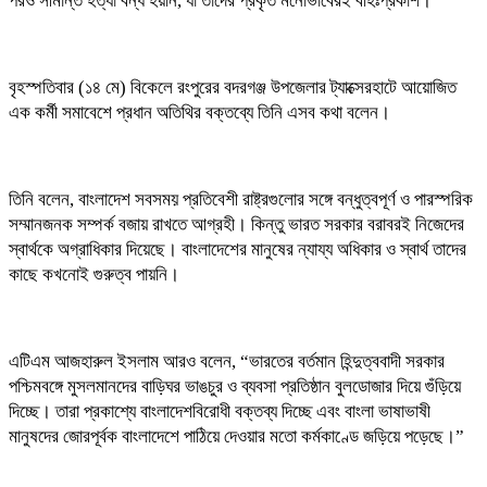
পরও সীমান্ত হত্যা বন্ধ হয়নি, যা তাদের প্রকৃত মনোভাবেরই বহিঃপ্রকাশ।”
বৃহস্পতিবার (১৪ মে) বিকেলে রংপুরের বদরগঞ্জ উপজেলার ট্যাক্সেরহাটে আয়োজিত
এক কর্মী সমাবেশে প্রধান অতিথির বক্তব্যে তিনি এসব কথা বলেন।
তিনি বলেন, বাংলাদেশ সবসময় প্রতিবেশী রাষ্ট্রগুলোর সঙ্গে বন্ধুত্বপূর্ণ ও পারস্পরিক
সম্মানজনক সম্পর্ক বজায় রাখতে আগ্রহী। কিন্তু ভারত সরকার বরাবরই নিজেদের
স্বার্থকে অগ্রাধিকার দিয়েছে। বাংলাদেশের মানুষের ন্যায্য অধিকার ও স্বার্থ তাদের
কাছে কখনোই গুরুত্ব পায়নি।
এটিএম আজহারুল ইসলাম আরও বলেন, “ভারতের বর্তমান হিন্দুত্ববাদী সরকার
পশ্চিমবঙ্গে মুসলমানদের বাড়িঘর ভাঙচুর ও ব্যবসা প্রতিষ্ঠান বুলডোজার দিয়ে গুঁড়িয়ে
দিচ্ছে। তারা প্রকাশ্যে বাংলাদেশবিরোধী বক্তব্য দিচ্ছে এবং বাংলা ভাষাভাষী
মানুষদের জোরপূর্বক বাংলাদেশে পাঠিয়ে দেওয়ার মতো কর্মকাণ্ডে জড়িয়ে পড়েছে।”