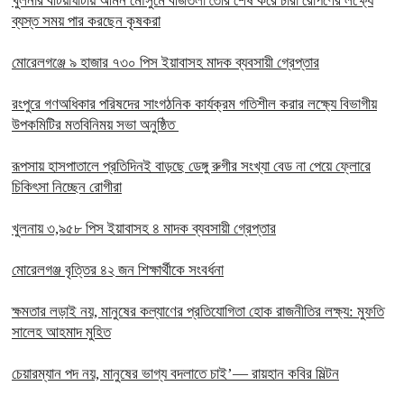
খুলনার বটিয়াঘাটায় আমন মৌসুমে বীজতলা তৈরি শেষ করে চারা রোপণের লক্ষ্যে
ব্যস্ত সময় পার করছেন কৃষকরা
মোরেলগঞ্জে ৯ হাজার ৭৩০ পিস ইয়াবাসহ মাদক ব্যবসায়ী গ্রেপ্তার
রংপুরে গণঅধিকার পরিষদের সাংগঠনিক কার্যক্রম গতিশীল করার লক্ষ্যে বিভাগীয়
উপকমিটির মতবিনিময় সভা অনুষ্ঠিত
রূপসায় হাসপাতালে প্রতিদিনই বাড়ছে ডেঙ্গু রুগীর সংখ্যা বেড না পেয়ে ফ্লোরে
চিকিৎসা নিচ্ছেন রোগীরা
খুলনায় ৩,৯৫৮ পিস ইয়াবাসহ ৪ মাদক ব্যবসায়ী গ্রেপ্তার
মোরেলগঞ্জ বৃত্তির ৪২ জন শিক্ষার্থীকে সংবর্ধনা
ক্ষমতার লড়াই নয়, মানুষের কল্যাণের প্রতিযোগিতা হোক রাজনীতির লক্ষ্য: মুফতি
সালেহ আহমাদ মুহিত
চেয়ারম্যান পদ নয়, মানুষের ভাগ্য বদলাতে চাই’— রায়হান কবির মিল্টন