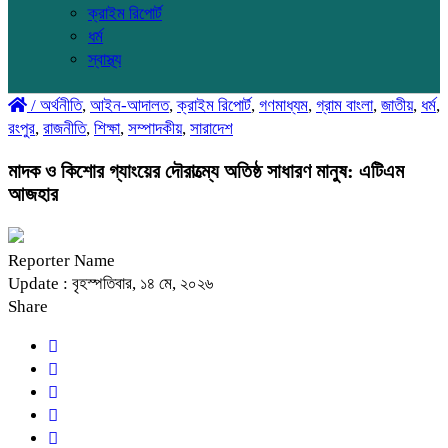
ক্রাইম রিপোর্ট
ধর্ম
স্বাস্থ্য
/
অর্থনীতি
,
আইন-আদালত
,
ক্রাইম রিপোর্ট
,
গণমাধ্যম
,
গ্রাম বাংলা
,
জাতীয়
,
ধর্ম
,
রংপুর
,
রাজনীতি
,
শিক্ষা
,
সম্পাদকীয়
,
সারাদেশ
মাদক ও কিশোর গ্যাংয়ের দৌরাত্ম্যে অতিষ্ঠ সাধারণ মানুষ: এটিএম
আজহার
Reporter Name
Update : বৃহস্পতিবার, ১৪ মে, ২০২৬
Share