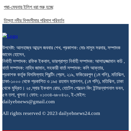
পদ্মা-মেঘনায় ইলিশ ধরা শুরু হচ্ছে
তিস্তা নদীর বিপদসীমার পরিমাপ পরিবর্তন
উপদেষ্টা: আলহাজ্ব আব্দুল জববার শেখ, প্রকাশক: মোঃ মাসুম সরদার, সম্পাদক
জাবেদ হোসেন,
নির্বাহী সম্পাদক: রফিক ইকবাল, ভারপ্রাপ্ত নির্বাহী সম্পাদক: আসাদুজ্জামান কচি ,
বার্তা সম্পাদক: নাহিদ জামান, সহকারী বার্তা সম্পাদক: কলি আক্তার,
প্রকাশক কর্তৃক বিসমিল্লাহ প্রিন্টিং প্রেস, ২১৯, ফকিরেরপুল (১ম গলি), মতিঝিল,
ঢাকা-১০০০ থেকে প্রকাশিত ও ১৯৫ রহমান ম্যানশন, (১ম গলি), মতিঝিল, ঢাকা
থেকে মুদ্রিত। ২৫,স্যার ইকবাল রোড, হোটেল গোল্ডেন কিং ইন্টারন্যাশনাল ভবন,
৫ম তলা, খুলনা। ফোন: ০১৩৩৪-৬৮০৪২০, ই-মেইল:
dailyebnews@gmail.com
All rights reserved © 2023 dailyebnews24.com