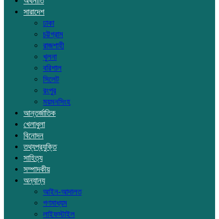
অর্থনীতি
সারাদেশ
ঢাকা
চট্টগ্রাম
রাজশাহী
খুলনা
বরিশাল
সিলেট
রংপুর
ময়মনসিংহ
আন্তর্জাতিক
খেলাধুলা
বিনোদন
তথ্যপ্রযুক্তি
সাহিত্য
সম্পাদকীয়
অন্যান্য
আইন-আদালত
গণমাধ্যম
লাইফস্টাইল